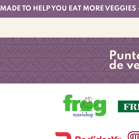
MADE TO HELP YOU EAT MORE VEGGIES 
Punt
de v