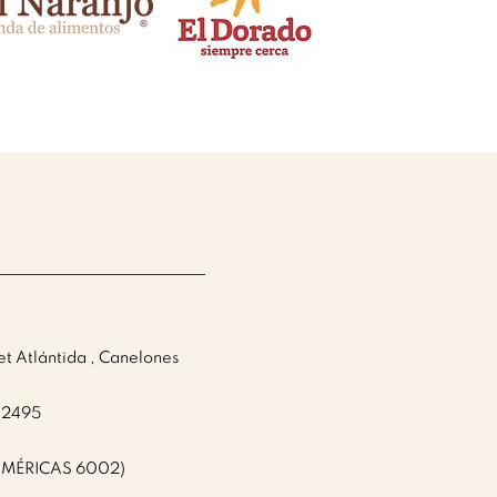
N
et Atlántida , Canelones
 2495
AMÉRICAS 6002)