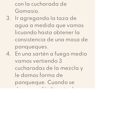
con la cucharada de 
Gomasio. 
Ir agregando la taza de 
agua a medida que vamos 
licuando hasta obtener la 
consistencia de una masa de 
panqueques. 
En una sartén a fuego medio 
vamos vertiendo 3 
cucharadas de la mezcla y 
le damos forma de 
panqueque. Cuando se 
despegue fácilmente damos 
vuelta. En el caso de no 
contar con una sartén de 
teflón antiadherente, ir 
agregando una cucharadita 
de aceite de coco o algún 
otro aceite entre cada wrap.