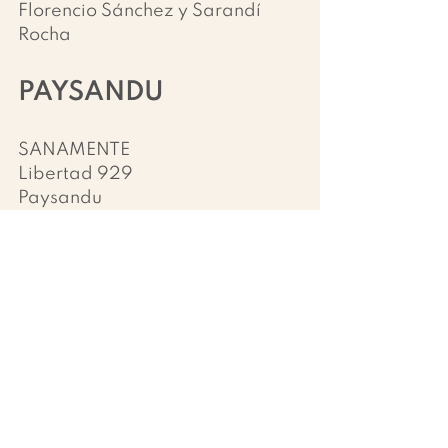
Florencio Sánchez y Sarandí
Rocha
PAYSANDU
SANAMENTE
Libertad 929
Paysandu
RIO NEGRO
HELIANTHUS
Mendoza 3259
Fray Bentos
Promociones valida del 01 de 
mayo al 31 de mayo de 2019