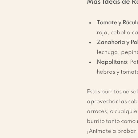
Más Ideas de R
Tomate y Rúcul
roja, cebolla 
Zanahoria y Po
lechuga, pepin
Napolitano
: Pa
hebras y tomat
Estos burritos no s
aprovechar las sobr
arroces, o cualquie
burrito tanto como
¡Animate a probar e