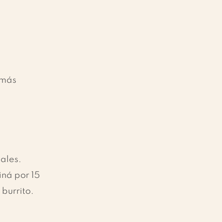
 más 
ales.
iná por 15 
 burrito.