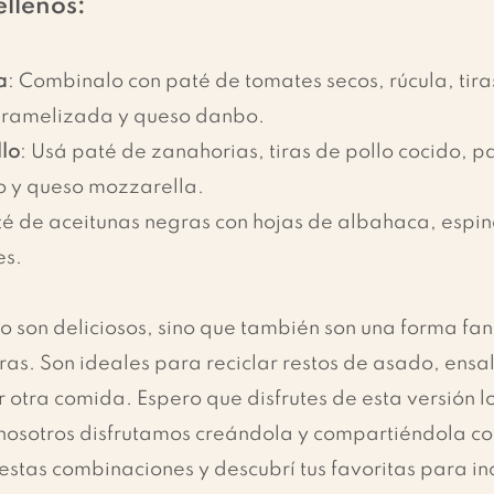
ellenos:
a
: Combinalo con paté de tomates secos, rúcula, tira
caramelizada y queso danbo.
llo
: Usá paté de zanahorias, tiras de pollo cocido, pa
o y queso mozzarella.
té de aceitunas negras con hojas de albahaca, espin
es.
olo son deliciosos, sino que también son una forma fan
as. Son ideales para reciclar restos de asado, ensa
r otra comida. Espero que disfrutes de esta versión lo
 nosotros disfrutamos creándola y compartiéndola co
stas combinaciones y descubrí tus favoritas para inc