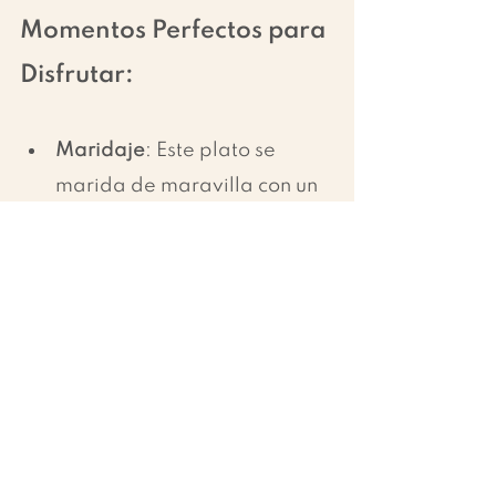
Momentos Perfectos para 
Disfrutar:
Maridaje
: Este plato se 
marida de maravilla con un 
vino blanco crujiente o un 
tinto joven que complemente 
los sabores ricos y complejos 
del Brie y el paté.
¡Anímate a probar esta receta 
de Brie al horno con paté de 
aceitunas negras y descubre 