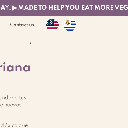
DAY.
Contact us
riana
nder a tus 
de huevos 
 clásico que 