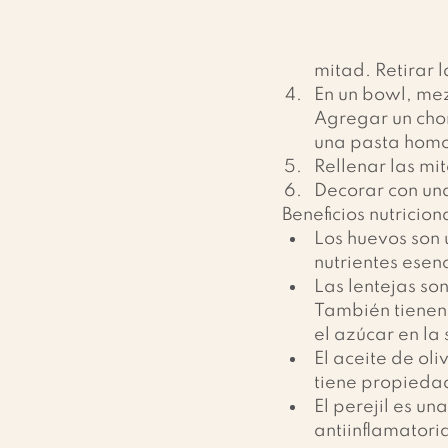
mitad. Retirar 
En un bowl, mez
Agregar un chor
una pasta hom
Rellenar las mi
Decorar con una 
Beneficios nutricion
Los huevos son 
nutrientes esenc
Las lentejas son
También tienen 
el azúcar en la
El aceite de ol
tiene propiedad
El perejil es u
antiinflamatoria