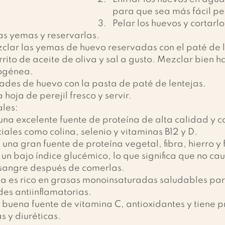
para que sea más fácil pe
Pelar los huevos y cortarlo
las yemas y reservarlas.
clar las yemas de huevo reservadas con el paté de l
rito de aceite de oliva y sal a gusto. Mezclar bien h
ogénea.
tades de huevo con la pasta de paté de lentejas.
hoja de perejil fresco y servir.
ales:
una excelente fuente de proteína de alta calidad y c
iales como colina, selenio y vitaminas B12 y D.
 una gran fuente de proteína vegetal, fibra, hierro y f
un bajo índice glucémico, lo que significa que no cau
 sangre después de comerlas.
iva es rico en grasas monoinsaturadas saludables par
es antiinflamatorias.
na buena fuente de vitamina C, antioxidantes y tiene 
s y diuréticas.