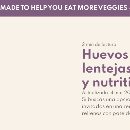
MADE TO HELP YOU EAT MORE VEGGIES 
2 min de lectura
Huevos 
lenteja
y nutrit
Actualizado:
4 mar 2
Si buscás una opció
invitados en una re
rellenos con paté de