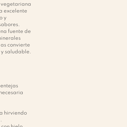
n vegetariana 
a excelente 
o y 
sabores. 
una fuente de 
minerales 
las convierte 
 y saludable. 
lentejas
 necesaria
a hirviendo 
.
 con hielo 