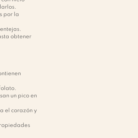
larlos.
s por la 
entejas. 
asta obtener 
ontienen 
olato. 
san un pico en 
a el corazón y 
propiedades 